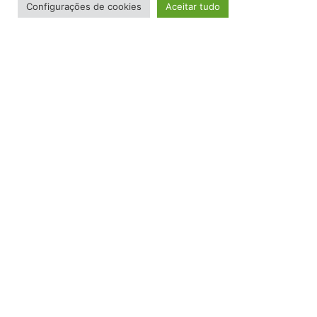
Configurações de cookies
Aceitar tudo
VOLTAR PARA NOTÍCIA ANTERIOR
AVANÇAR PARA PRÓXIMA NOTÍCIA