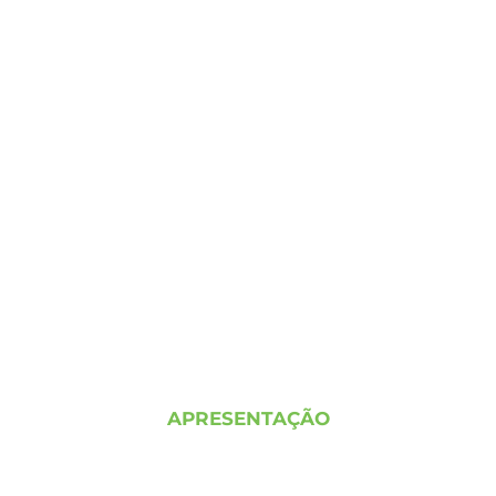
PESQUISA RADAR VERDE - CERRADO 2026
APRESENTAÇÃO